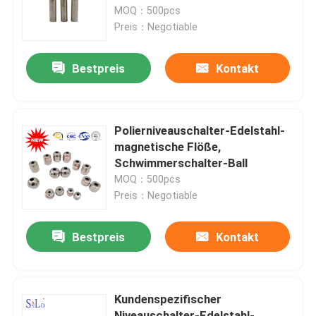
MOQ：500pcs
Preis：Negotiable
Produkte
Bestpreis
Kontakt
Magnetischer Schwimmer
Stahlschwimmer
Polierniveauschalter-Edelstahl-
magnetische Flöße,
Schwimmerschalter-Ball
Kupferner Schwimmer
MOQ：500pcs
Preis：Negotiable
Metallschwimmer
Bestpreis
Kontakt
Behälter-Schwimmer
Kundenspezifischer
Schwimmerschalter-Ball
Niveauschalter-Edelstahl-