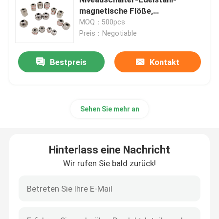
magnetische Flöße,
Schwimmerschalter-Ball
MOQ：500pcs
Edelstahl-magnetische Flöße
Preis：Negotiable
Füllstand-Floss
Bestpreis
Kontakt
Runder Ball-Floss
Sehen Sie mehr an
Behälter-Niveau-Messgerät-Floss
Hinterlass eine Nachricht
Schwimmerventil-Teile
Wir rufen Sie bald zurück!
Stahlkappen-und Hardware-Zusätze