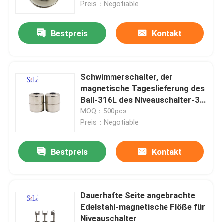
Preis：Negotiable
Bestpreis
Kontakt
Schwimmerschalter, der
magnetische Tageslieferung des
Ball-316L des Niveauschalter-3-
7 schwimmt
MOQ：500pcs
Preis：Negotiable
Bestpreis
Kontakt
Nach Hause
Über uns
Dauerhafte Seite angebrachte
Edelstahl-magnetische Flöße für
Niveauschalter
Kontakte