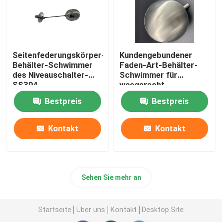
Seitenfederungskörper-
Kundengebundener
Behälter-Schwimmer
Faden-Art-Behälter-
des Niveauschalter-
Schwimmer für
SS304
waagerecht
ausgerichtetes
Bestpreis
Bestpreis
Messgerät-Wasser-
Behälter
Kontakt
Kontakt
Sehen Sie mehr an
Startseite
Über uns
Kontakt
Desktop Site