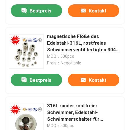
Bestpreis
Kontakt
magnetische Flöße des
Edelstahl-316L, rostfreies
Schwimmerventil fertigten 304
besonders an
MOQ：500pcs
Preis：Negotiable
Bestpreis
Kontakt
316L runder rostfreier
Schwimmer, Edelstahl-
Schwimmerschalter für
Niveauschalter
MOQ：500pcs