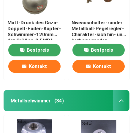
Matt-Druck des Gaza-
Niveauschalter-runder
Doppelt-Faden-Kupfer-
Metallball-Pegelregler-
Schwimmer-120mm
Charakter-sich hin- und
der Größen-2.5MPA
herbewegender
Wasser-Ball
Bestpreis
Bestpreis
Kontakt
Kontakt
Metallschwimmer
(34)