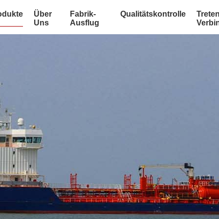
odukte
Über
Fabrik-
Qualitätskontrolle
Treten
Uns
Ausflug
Verbi