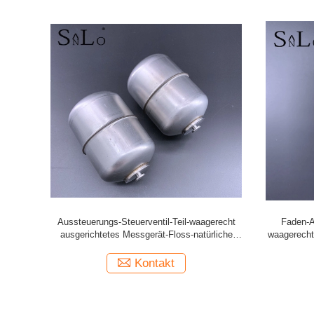
erichtete
Langes Form-Behälter-waagerecht
Polier
schwimmen
ausgerichtete Messgerät-Floss, dauerhafter
ausger
Edelstahl-magnetische Flöße
Kontakt