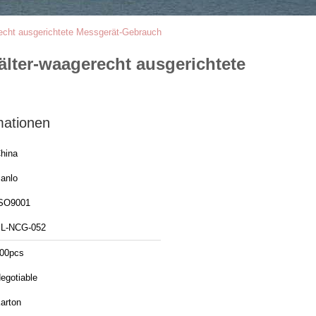
recht ausgerichtete Messgerät-Gebrauch
älter-waagerecht ausgerichtete
mationen
hina
anlo
SO9001
L-NCG-052
00pcs
egotiable
arton