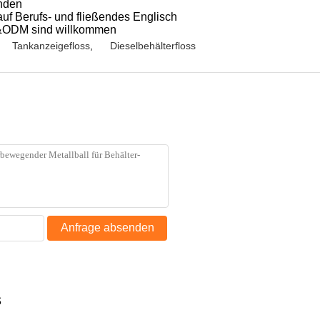
unden
auf Berufs- und fließendes Englisch
&ODM sind willkommen
Tankanzeigefloss
,
Dieselbehälterfloss
Anfrage absenden
s