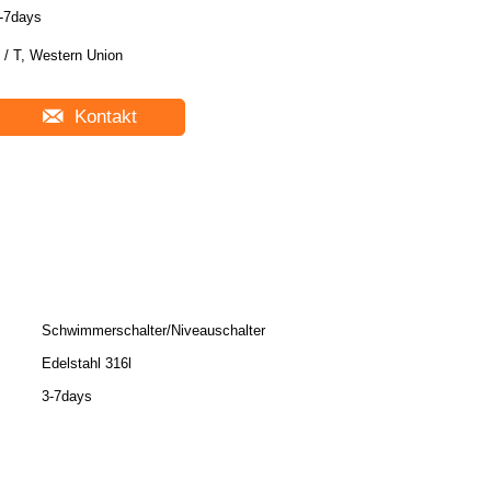
-7days
 / T, Western Union
Kontakt
Schwimmerschalter/Niveauschalter
Edelstahl 316l
3-7days