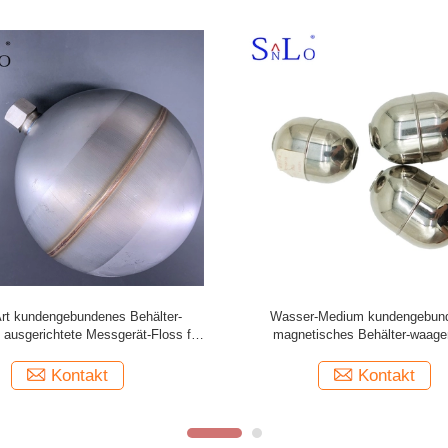
edelstahl-Behälter-waagerecht
Langer Faden-Schwimmer-Behälter-
ichtete Messgeräte schwimmen
ausgerichtete Messgeräte schwi
Niveauschalter 26*28*9.5
Edelstahl 316L
Kontakt
Kontakt