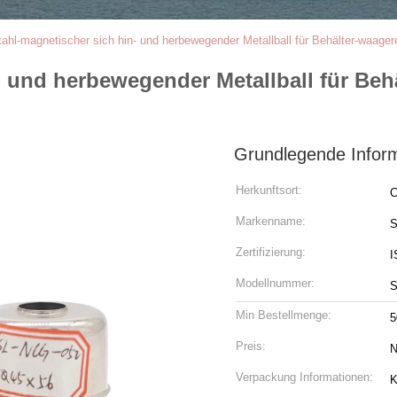
tahl-magnetischer sich hin- und herbewegender Metallball für Behälter-waage
- und herbewegender Metallball für Beh
Grundlegende Infor
Herkunftsort:
C
Markenname:
S
Zertifizierung:
I
Modellnummer:
S
Min Bestellmenge:
5
Preis:
N
Verpackung Informationen:
K