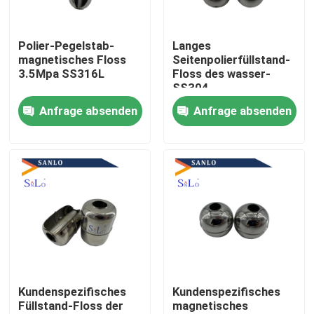
Fabrik-Ausflug
Polier-Pegelstab-
Langes
magnetisches Floss
Seitenpolierfüllstand-
3.5Mpa SS316L
Floss des wasser-
Qualitätskontrolle
SS304
Anfrage absenden
Anfrage absenden
Treten Sie mit uns in Verbindung
Fordern Sie ein Zitat
Company News
Magnetischer Schwimmer
Kundenspezifisches
Kundenspezifisches
Füllstand-Floss der
magnetisches
Stahlschwimmer