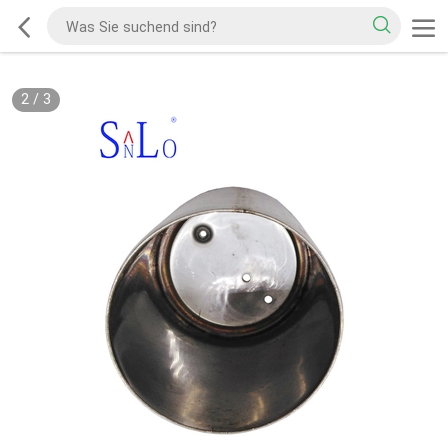
2
/
3