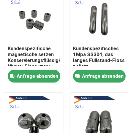
Kundenspezifische
Kundenspezifisches
magnetische setzen
1Mpa SS304, das
Konservierungsflüssigkeits-
langes Füllstand-Floss
Niveau-Floss unter
poliert
Druck
Anfrage absenden
Anfrage absenden
Haus
Produkte
Über uns