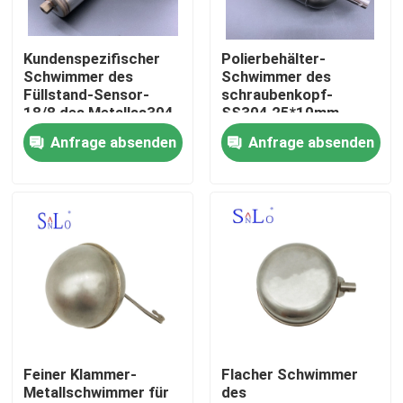
Fabrik-Ausflug
Kundenspezifischer
Polierbehälter-
Schwimmer des
Schwimmer des
Füllstand-Sensor-
schraubenkopf-
Qualitätskontrolle
18/8 des Metallss304
SS304 25*10mm
Anfrage absenden
Anfrage absenden
Treten Sie mit uns in Verbindung
Fordern Sie ein Zitat
Company News
Magnetischer Schwimmer
Feiner Klammer-
Flacher Schwimmer
Metallschwimmer für
des
Stahlschwimmer